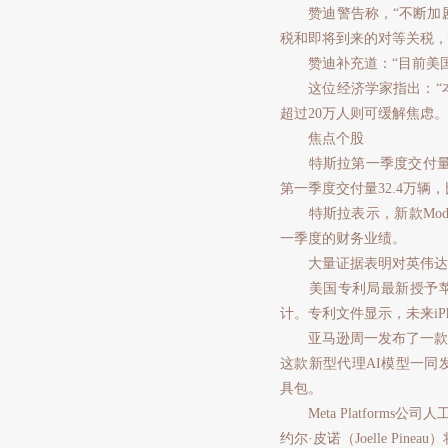
赞迪警告称，“不断加剧
税和即将到来的对等关税，
赞迪补充道：“目前美国经
这位经济学家指出：“本周
超过20万人则可缓解焦虑。
焦点个股
特斯拉第一季度交付量3366
第一季度交付量32.4万辆，
特斯拉表示，新款Model
一季度的财务业绩。
大量证据表明对英伟达AI
美国专利局最新授予苹果一项
计。专利文件显示，未来i
亚马逊周一发布了一款通用
这款新型代理AI模型一同发布
具包。
Meta Platforms公司人
约尔·皮诺（Joelle Pi