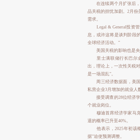
在连续两个月扩张后，美
品关税的担忧加剧。2月份美
需求。
Legal & General
息，或许这将是谈判阶段
全球经济活动。”
美国关税的影响也是央
里士满联储行长巴尔金表
出，理论上，一次性关税对
是一场混乱”。
周三经济数据面，美国企业
私营企业3月增加的就业人数
接受调查的28位经济学家的
个就业岗位。
穆迪首席经济学家马克赞
退的概率已升至40%。
他表示，2025年初该概
据”迫使预测调整。