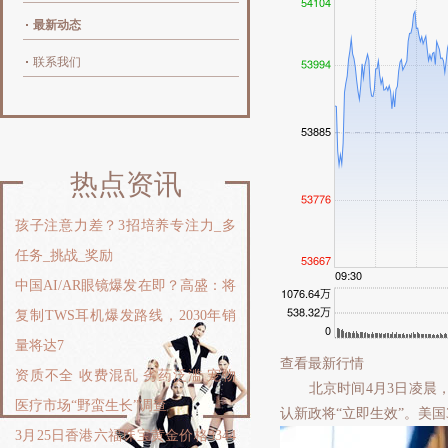
最新动态
联系我们
热点资讯
孩子注意力差？3招培养专注力_多
任务_挑战_奖励
中国AI/AR眼镜爆发在即？高盛：将
复制TWS耳机爆发路线，2030年销
量将达7
查看最新行情
资质不全 收费混乱 劣药泛滥 宠物
北京时间4月3日凌晨，
医疗市场“野蛮生长”调查
认新政将“立即生效”。美国
3月25日香港六福珠宝黄金价格3344