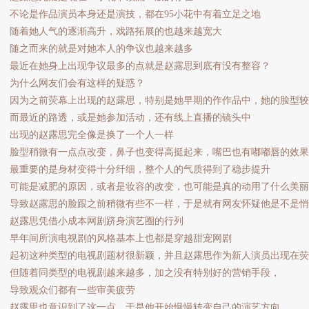
不论是作品演员本身还是演技，都在95小花中有着立足之地
随着她人气的逐渐高升，戏路拓展的也越来越宽大
随之而来的就是对她本人的争议也越来越多
最近在她身上出现争议最多的点就是赵露思到底有没有整容？
为什么网友们会有这样的疑惑？
因为之前荧幕上出现的赵露思，特别是她早期的作作品中，她的脸型较
而最近的路透，或是她参加活动，还有线上直播的镜头中
出现的赵露思完全像是换了一个人一样
脸型稍微有一点点改变，鼻子也变得高挺起来，嘴巴也有嘟嘟唇的效果
最重要的是身材变得十分纤细，整个人的气质得到了稳步提升
可能是减肥的原因，或者是妆容的改变，也可能是真的动用了什么美丽
导致赵露思的脸跟之前稍微有些不一样，于是就有网友怀疑他是不是
赵露思凭借小成本网剧跻身演艺圈的行列
早年间所演电视剧的风格基本上也都是穿越甜宠网剧
起初这种类型的电视剧题材很新颖，并且赵露思作为新人演员出现在
但随着同类型的电视剧越来越多，加之没有特别好的营销手段，
导致观众们都有一些审美疲劳
赵露思也意识到了这一点，于是他开始慢慢转变自己的演艺方向