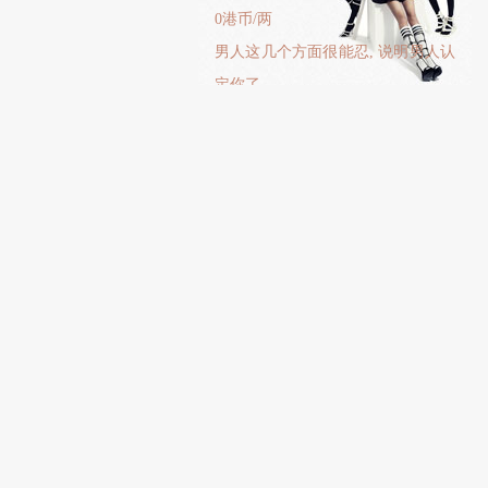
0港币/两
男人这几个方面很能忍, 说明男人认
定你了