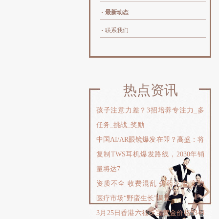
最新动态
联系我们
热点资讯
孩子注意力差？3招培养专注力_多
任务_挑战_奖励
中国AI/AR眼镜爆发在即？高盛：将
复制TWS耳机爆发路线，2030年销
量将达7
资质不全 收费混乱 劣药泛滥 宠物
医疗市场“野蛮生长”调查
3月25日香港六福珠宝黄金价格3344