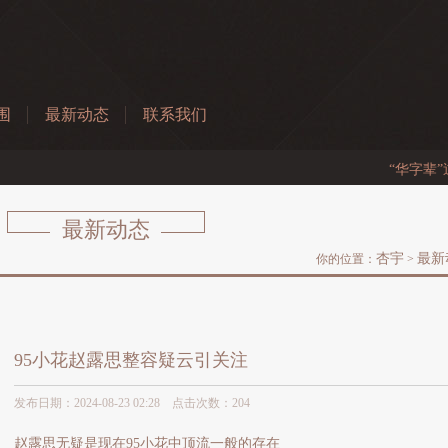
围
最新动态
联系我们
“华字辈”逆
最新动态
杏宇
最新
你的位置：
>
95小花赵露思整容疑云引关注
发布日期：2024-08-23 02:28 点击次数：204
赵露思无疑是现在95小花中顶流一般的存在