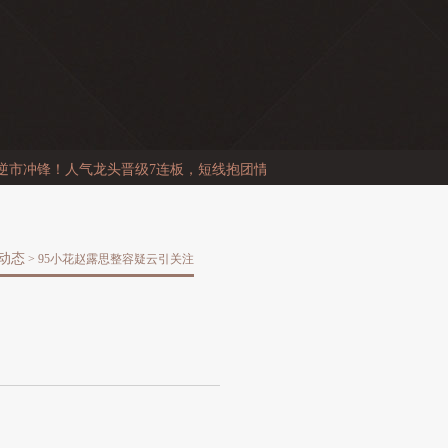
市冲锋！人气龙头晋级7连板，短线抱团情绪升温，多路游资入场高标...
国
动态
> 95小花赵露思整容疑云引关注