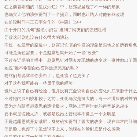
在之前暑期档的《星汉灿烂》中，赵露思呈现了不一样的形象，
也确实让他的演技得到了一个提升，同时也让路人对他有些改观
在前段时间与王安宇合作的《神隐》当中
由于开口的几句“超绝小奶音”遭到了网友们的强烈吐槽
导致这部剧也没有什么很大的浪花
不过，在最新的路透中，赵露思饰演的许妍的形象是跟他之前所有角色
可能是角色需要，于是赵露思就开始了一些“改变”
不过在近期的直播中，赵露思针对网友发现她的改变这一事件做出了回
她说“谁不希望自己变得漂漂亮亮的呢？
粉丝们都说露丝你变白了，也变瘦了也更美了
对于这些我可能有一些属于我的经验”
也只是说了自己有经验，但并没有完全说明自己的变化到底来源于什么
不过她的脸相较相较于之前，变化确实是挺大的，有一种满脸的科技的
因为之前随着赵露思的逐渐爆火，网络上面声讨她的声音越来越多
要不就是说她太胖，或者是说她太普根本不像是一个女明星
于是赵露思就开始减肥，身材确实得到了很大的改变，现在非常的纤细
但是脸…也瘦了？虽然说不上来，他现在的脸到底是什么感觉
但是整体放在一起就是有点奇怪