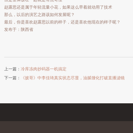
赵露思还是属于年轻流量小花，如果这么早着就动用了技术
那么，以后的演艺之路该如何发展呢？
最后，你是喜欢赵露思以前的样子，还是喜欢他现在的样子呢？
发布于：陕西省
上一篇：
冷库冻肉抄码器一机搞定
下一篇：
《披哥》中李佳琦真实状态尽显，油腻馒化打破直播滤镜