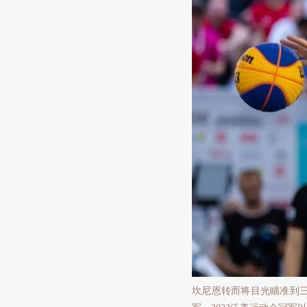
坎尼恩转而将目光瞄准到三