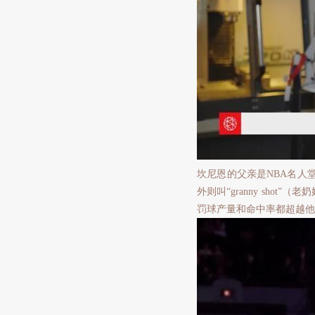
坎尼恩的父亲是NBA名人
外则叫“granny sho
罚球产量和命中率都超越他