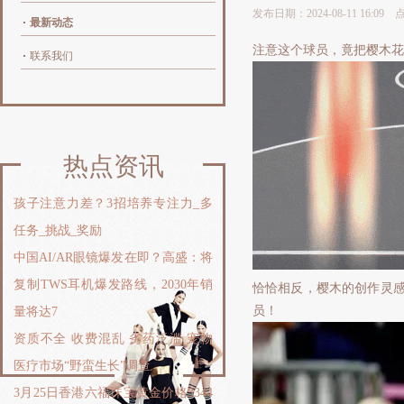
发布日期：2024-08-11 16:09
最新动态
注意这个球员，竟把樱木花
联系我们
热点资讯
孩子注意力差？3招培养专注力_多
任务_挑战_奖励
中国AI/AR眼镜爆发在即？高盛：将
复制TWS耳机爆发路线，2030年销
恰恰相反，樱木的创作灵感
员！
量将达7
资质不全 收费混乱 劣药泛滥 宠物
医疗市场“野蛮生长”调查
3月25日香港六福珠宝黄金价格3344