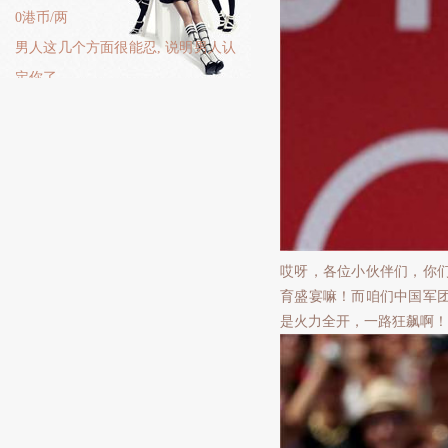
0港币/两
男人这几个方面很能忍, 说明男人认
定你了
哎呀，各位小伙伴们，你们
育盛宴嘛！而咱们中国军
是火力全开，一路狂飙啊！