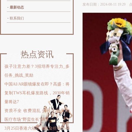
发布日期：2024-08-11 19:29
最新动态
联系我们
热点资讯
孩子注意力差？3招培养专注力_多
任务_挑战_奖励
中国AI/AR眼镜爆发在即？高盛：将
复制TWS耳机爆发路线，2030年销
量将达7
资质不全 收费混乱 劣药泛滥 宠物
医疗市场“野蛮生长”调查
3月25日香港六福珠宝黄金价格3344