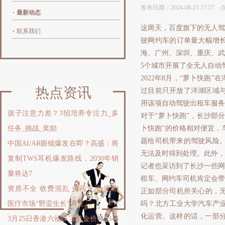
发布日期：2024-08-23 17:57
最新动态
这两天，百度旗下的无人驾
联系我们
驶网约车的订单量大幅增长
海、广州、深圳、重庆、武
5个城市开展了全无人自动
2022年8月，“萝卜快
热点资讯
过目前只开放了洋湖区域与梅
用该项自动驾驶出租车服务
孩子注意力差？3招培养专注力_多
对于“萝卜快跑”，长沙部
任务_挑战_奖励
卜快跑”的价格相对便宜，
题给司机带来的驾驶风险
中国AI/AR眼镜爆发在即？高盛：将
无法及时得到处理。此外，
复制TWS耳机爆发路线，2030年销
记者也采访到了长沙一些网
量将达7
租车、网约车司机肯定会带
资质不全 收费混乱 劣药泛滥 宠物
正如部分司机所关心的，无
医疗市场“野蛮生长”调查
吗？北方工业大学汽车产业
化运营。这样的话，一部
3月25日香港六福珠宝黄金价格3344